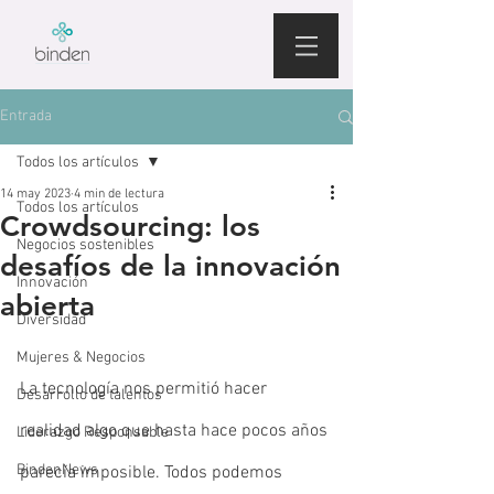
Entrada
Todos los artículos
14 may 2023
4 min de lectura
Todos los artículos
Crowdsourcing: los
Negocios sostenibles
desafíos de la innovación
Innovación
abierta
Diversidad
Mujeres & Negocios
La tecnología nos permitió hacer 
Desarrollo de talentos
realidad algo que hasta hace pocos años 
Liderazgo Responsable
BindenNews
parecía imposible. Todos podemos 