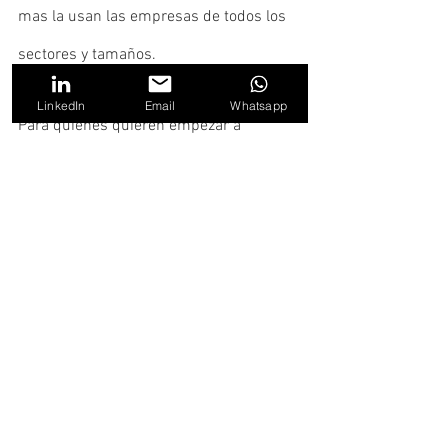
mas la usan las empresas de todos los 
sectores y tamaños. 
LinkedIn
Email
Whatsapp
Para quienes quieren empezar a 
incorporar esta herramienta, las redes 
sociales en sí mismas pueden utilizarse 
como crowdsourcing en tanto permiten 
alcanzar una gran cantidad de público 
con intereses segmentados. Involucrar 
al público en la búsqueda de alguna 
solución creativa a un problema del 
negocio y brindando a cambio algún tipo 