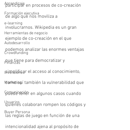
Aprendizaje
participar en procesos de co-creación 
Formación ejecutiva
de algo que nos moviliza a 
e-learning
involucrarnos. Wikipedia es un gran 
Herramientas de negocio
ejemplo de co-creación en el que 
Autodesarrollo
podemos analizar las enormes ventajas 
Crowdfunding
que tiene para democratizar y 
Finanzas
simplificar el acceso al conocimiento, 
Inversiones
como así también la vulnerabilidad que 
Marketing
Comunicación
puede tener en algunos casos cuando 
Usuarios
quienes colaboran rompen los códigos y 
Buyer Persona
las reglas de juego en función de una 
intencionalidad ajena al propósito de 