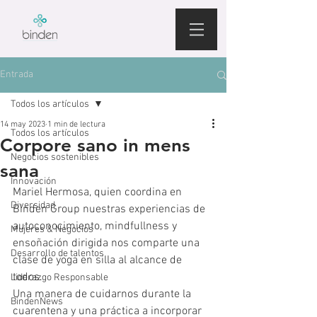
Entrada
Todos los artículos
14 may 2023
1 min de lectura
Todos los artículos
Corpore sano in mens
Negocios sostenibles
sana
Innovación
Mariel Hermosa, quien coordina en 
Diversidad
Binden Group nuestras experiencias de 
autoconocimiento, mindfullness y 
Mujeres & Negocios
ensoñación dirigida nos comparte una 
Desarrollo de talentos
clase de yoga en silla al alcance de 
todos.
Liderazgo Responsable
Una manera de cuidarnos durante la 
BindenNews
cuarentena y una práctica a incorporar 