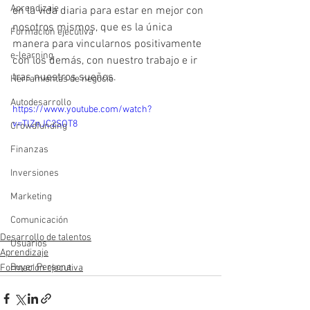
Aprendizaje
en la vida diaria para estar en mejor con 
nosotros mismos, que es la única 
Formación ejecutiva
manera para vincularnos positivamente 
e-learning
con los demás, con nuestro trabajo e ir 
tras nuestros sueños.
Herramientas de negocio
Autodesarrollo
https://www.youtube.com/watch?
v=TlZnJC2SOT8
Crowdfunding
Finanzas
Inversiones
Marketing
Comunicación
Desarrollo de talentos
Usuarios
Aprendizaje
Buyer Persona
Formación ejecutiva